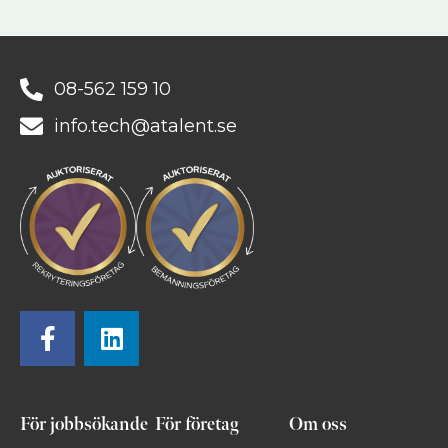
08-562 159 10
info.tech@atalent.se
För jobbsökande
För företag
Om oss