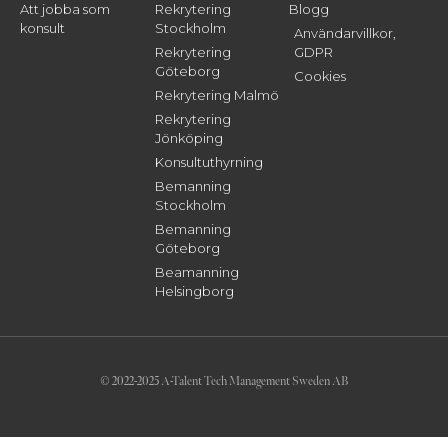
Att jobba som
Rekrytering
Blogg
konsult
Stockholm
Användarvillkor,
Rekrytering
GDPR
Göteborg
Cookies
Rekrytering Malmö
Rekrytering
Jönköping
Konsultuthyrning
Bemanning
Stockholm
Bemanning
Göteborg
Beamanning
Helsingborg
© 2022-2025 A-Talent Tech Management Sweden AB