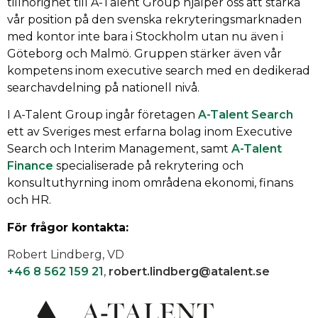
tillhörighet till A-Talent Group hjälper oss att stärka
vår position på den svenska rekryteringsmarknaden
med kontor inte bara i Stockholm utan nu även i
Göteborg och Malmö. Gruppen stärker även vår
kompetens inom executive search med en dedikerad
searchavdelning på nationell nivå.
I A-Talent Group ingår företagen
A-Talent Search
ett av Sveriges mest erfarna bolag inom Executive
Search och Interim Management, samt
A-Talent
Finance
specialiserade på rekrytering och
konsultuthyrning inom områdena ekonomi, finans
och HR.
För frågor kontakta:
Robert Lindberg, VD
+46 8 562 159 21
,
robert.lindberg@atalent.se