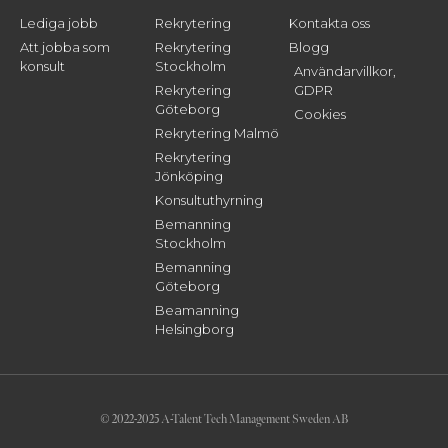
Lediga jobb
Rekrytering
Kontakta oss
Att jobba som
Rekrytering
Blogg
konsult
Stockholm
Användarvillkor,
Rekrytering
GDPR
Göteborg
Cookies
Rekrytering Malmö
Rekrytering
Jönköping
Konsultuthyrning
Bemanning
Stockholm
Bemanning
Göteborg
Beamanning
Helsingborg
© 2022-2025 A-Talent Tech Management Sweden AB