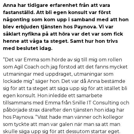
Anna har tidigare erfarenhet från att vara
fastanställd. Att bli egen konsult var först
någonting som kom upp i samband med att hon
blev erbjuden tjänsten hos Paynova. Vi var
såklart nyfikna på att höra var det var som fick
henne att våga ta steget. Samt hur hon trivs
med beslutet idag.
”Det var Emma som hörde av sig till mig om rollen
som Agil Coach och jag förstod att det fanns mycket
utmaningar med uppdraget, utmaningar som
lockade mig” säger hon. Det var då Anna bestämde
sig för att ta steget att säga upp sig för att istället bli
egen konsult. Hon inledde ett samarbete
tillsammans med Emma från Snille IT Consulting och
påbörjade strax därefter den tjänsten hon idag har
hos Paynova. ”Visst hade man vänner och kollegor
som tyckte att man var galen när man sa att man
skulle säga upp sig för att dessutom startar eget.