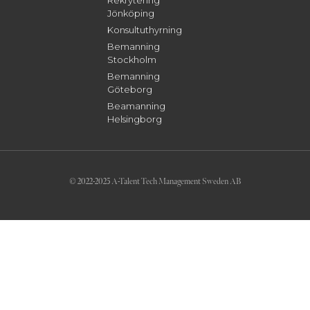
Rekrytering
Jönköping
Konsultuthyrning
Bemanning
Stockholm
Bemanning
Göteborg
Beamanning
Helsingborg
© 2022-2025 A-Talent Tech Management Sweden AB