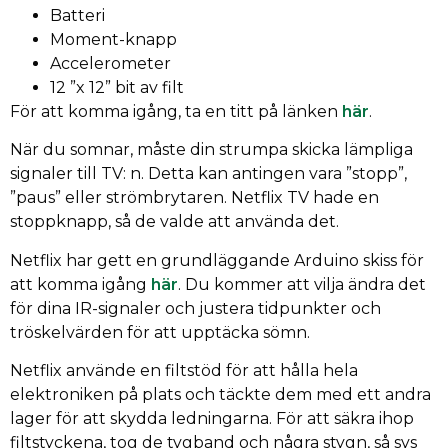
Batteri
Moment-knapp
Accelerometer
12 ”x 12” bit av filt
För att komma igång, ta en titt på länken
här
.
När du somnar, måste din strumpa skicka lämpliga
signaler till TV: n. Detta kan antingen vara ”stopp”,
”paus” eller strömbrytaren. Netflix TV hade en
stoppknapp, så de valde att använda det.
Netflix har gett en grundläggande Arduino skiss för
att komma igång
här
. Du kommer att vilja ändra det
för dina IR-signaler och justera tidpunkter och
tröskelvärden för att upptäcka sömn.
Netflix använde en filtstöd för att hålla hela
elektroniken på plats och täckte dem med ett andra
lager för att skydda ledningarna. För att säkra ihop
filtstyckena, tog de tygband och några stygn, så sys