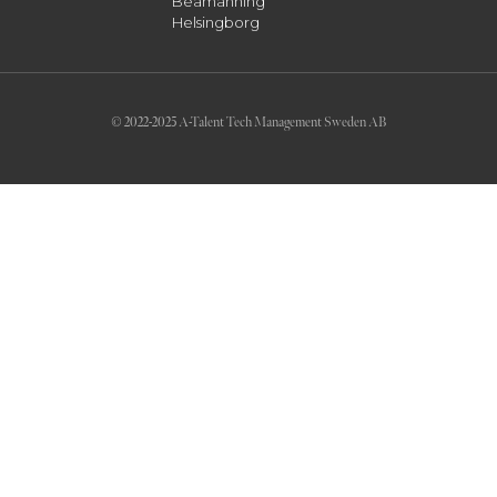
Beamanning
Helsingborg
© 2022-2025 A-Talent Tech Management Sweden AB