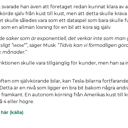
svarade han även att företaget redan kunnat klara av a
körde själv från kust till kust, men att detta skulle kräv
Det skulle således vara som ett dataspel som bara skulle 
 som en allmän lösning för en bil att köra sig själv.
de saker som är exponentiell, det verkar inte som man
tsligt ”wow
””, säger Musk. ”
Tidvis kan vi förmodligen göra
sex månader.
”
nktionen skulle vara tillgänglig för kunder, men han sa 
öften om självkörande bilar, kan Tesla-bilarna fortfaran
Detta är en nivå som ligger en bra bit bakom några andra 
 i framkant. En autonom körning från Amerikas kust till k
å 4 eller högre.
här (källa)