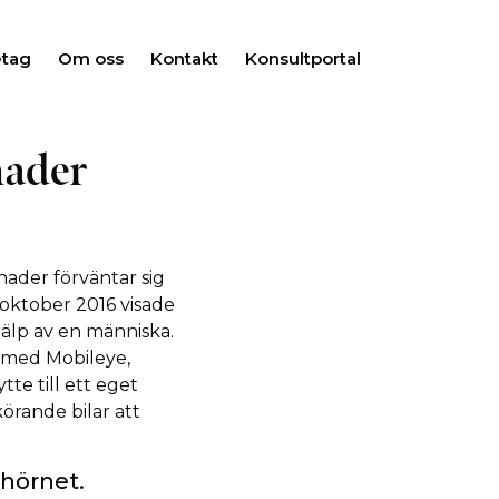
etag
Om oss
Kontakt
Konsultportal
nader
nader förväntar sig
 oktober 2016 visade
hjälp av en människa.
e med Mobileye,
te till ett eget
körande bilar att
 hörnet.