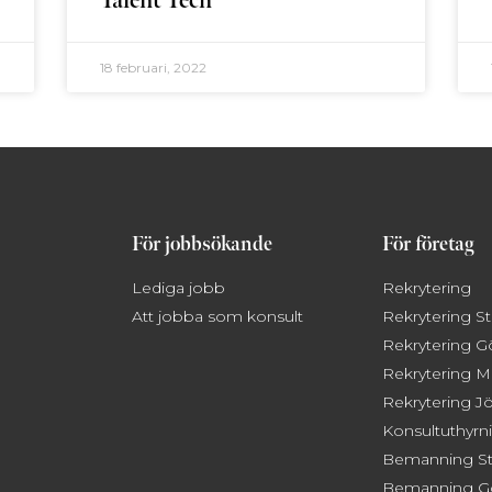
Talent Tech
18 februari, 2022
För jobbsökande
För företag
Lediga jobb
Rekrytering
Att jobba som konsult
Rekrytering 
Rekrytering 
Rekrytering 
Rekrytering J
Konsultuthyrn
Bemanning S
Bemanning G