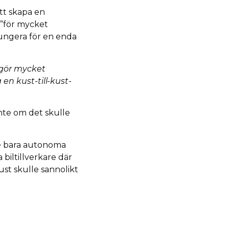
tt skapa en
a ”för mycket
fungera för en enda
 gör mycket
 en kust-till-kust-
inte om det skulle
de bara autonoma
biltillverkare där
ust skulle sannolikt