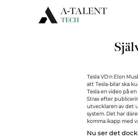
Själ
Tesla VD:n Elon Musk
att Tesla-bilar ska 
Tesla en video på en 
Strax efter publicer
utvecklaren av det ur
system. Det har däref
komma ikapp med va
Nu ser det dock 