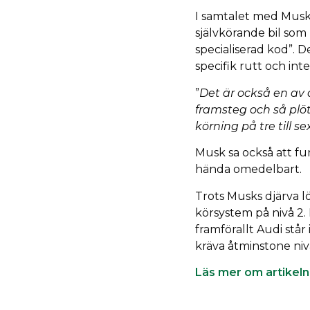
I samtalet med Musk 
självkörande bil som 
specialiserad kod”. 
specifik rutt och inte
”
Det är också en av 
framsteg och så plö
körning på tre till 
Musk sa också att fu
hända omedelbart.
Trots Musks djärva l
körsystem på nivå 2. 
framförallt Audi står
kräva åtminstone niv
Läs mer om artikeln 