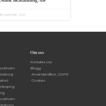
Snille Bemanning AB
18 november, 2021
Om oss
Kontakta oss
Stockholm
Blogg
Göteborg
Användarvillkor, GDPR
Malmö
Cookies
önköping
ing
tockholm
öteborg