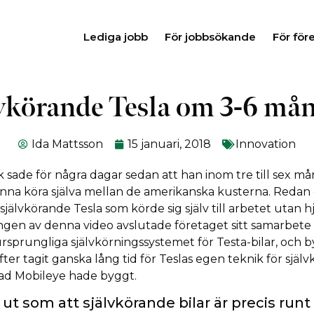
Lediga jobb
För jobbsökande
För för
vkörande Tesla om 3-6 må
Ida Mattsson
15 januari, 2018
Innovation
 sade för några dagar sedan att han inom tre till sex må
kunna köra själva mellan de amerikanska kusterna. Redan
självkörande Tesla som körde sig själv till arbetet utan 
ingen av denna video avslutade företaget sitt samarbet
sprungliga självkörningssystemet för Testa-bilar, och byt
ter tagit ganska lång tid för Teslas egen teknik för själv
d Mobileye hade byggt.
ut som att självkörande bilar är precis runt